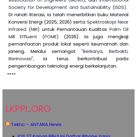
Society for Development and Sustainability (ISDS)
.
Di ranah literasi, ia telah menerbitkan buku Material
Konversi Energi (2025, 2026) serta
Spektroskopi Near
Infrared (NIR)
untuk Pemantauan Kualitas
Palm Oil
Mill Effluent (POME)
(2026). Ia juga mengkaji
pemanfaatan produk lokal seperti keumamah dan
janeng. Melalui semangat
"Berkarya, Berbakti,
Berinovasi"
, ia terus berkontribusi pada
pengembangan teknologi energi berkelanjutan.
****
LKPPL.ORG
Tekno – ANTARA News
IOS 27 Kapan Rilis? Ini Daftar IPhone Yang