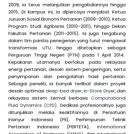
2009, ia terus melanjutkan pengabdiannya hingga
2015. Di kampus ini, ia dipercaya menjabat Ketua
Jurusan Sosial Ekonomi Pertanian (2009–2010), Ketua
Program Studi Agribisnis (2010–2011), hingga Dekan
Fakultas Pertanian (2011–2015). Ia juga tergabung
dalam tim panitia penegerian yang turut mengawal
transformasi UTU hingga ditetapkan sebagai
Perguruan Tinggi Negeri (PTN) pada 1 April 2014.
Kepakaran utamanya berfokus pada rekayasa
energi pertanian, desain sistem pengeringan, serta
penyimpanan dan pengolahan hasil pertanian.
Sebagai peneliti, ia banyak terlibat dalam proyek
desain optimasi
deep-bed dryer
,
In-Store Dryer
, dan
rekayasa sistem termal berbasis
Computational
Fluid Dynamics (CFD)
. Dedikasi profesionalnya juga
ditunjukkan melalui keaktifannya di Persatuan
Insinyur Indonesia (PII), Perhimpunan Teknik
Pertanian Indonesia (PERTETA),
International
Association of Engineers (IAENG)
, dan
International