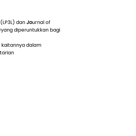
 (LP3L) dan
Jo
urnal of
)yang diperuntukkan bagi
t kaitannya dalam
tarian