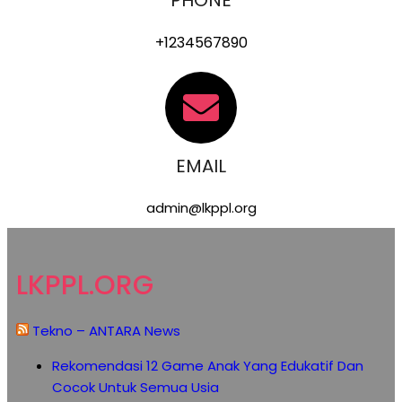
PHONE
+1234567890
EMAIL
admin@lkppl.org
LKPPL.ORG
Tekno – ANTARA News
Rekomendasi 12 Game Anak Yang Edukatif Dan
Cocok Untuk Semua Usia