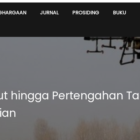
GHARGAAN
JURNAL
PROSIDING
BUKU
jut hingga Pertengahan T
ian