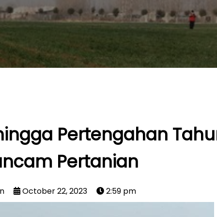
t hingga Pertengahan Tahu
ncam Pertanian
an
October 22, 2023
2:59 pm