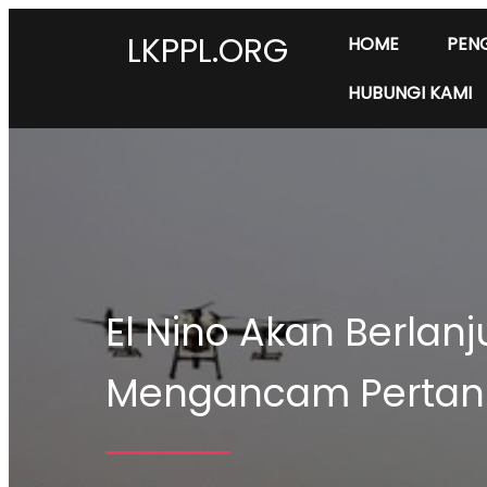
LKPPL.ORG
HOME
PEN
HUBUNGI KAMI
El Nino Akan Berlan
Mengancam Pertan