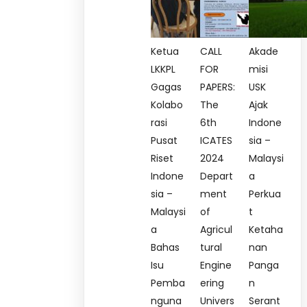
Ketua
CALL
Akade
LKKPL
FOR
misi
Gagas
PAPERS:
USK
Kolabo
The
Ajak
rasi
6th
Indone
Pusat
ICATES
sia –
Riset
2024
Malaysi
Indone
Depart
a
sia –
ment
Perkua
Malaysi
of
t
a
Agricul
Ketaha
Bahas
tural
nan
Isu
Engine
Panga
Pemba
ering
n
nguna
Univers
Serant