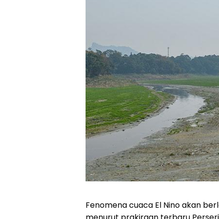
Fenomena cuaca El Nino akan ber
menurut prakiraan terbaru Perser